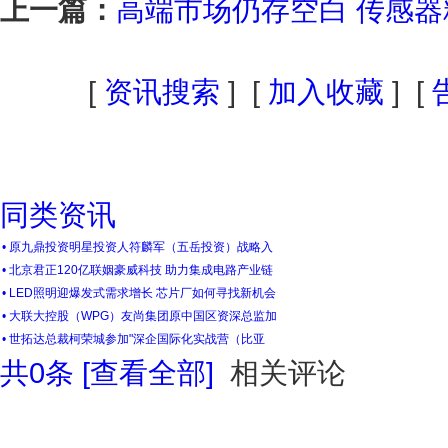
上一篇：
高端市场仍存空白 传感
[
资讯搜索
] [
加入收藏
] [
同类资讯
• 原九鼎投资明星投资人符麟军（五岳投资）战略入
• 北京君正120亿联姻豪威科技 助力集成电路产业链
• LED照明迎爆发式需求增长 芯片厂如何寻找新机会
• 大联大控股（WPG）友尚集团原中国区资深总监加
• 世拓达总裁柯荣城参加"深企国际化实战营（比亚
共
0
条 [查看全部]
相关评论