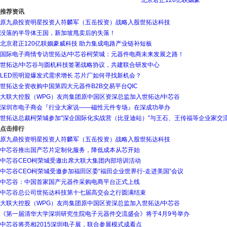
北京君正120亿联姻豪
推荐资讯
原九鼎投资明星投资人符麟军（五岳投资）战略入股世拓达科技
没落的半导体王国，新加坡甩卖后的失落！
北京君正120亿联姻豪威科技 助力集成电路产业链补短板
国际电子商情专访世拓达/中芯谷柯荣城：元器件电商未来发展之路！
世拓达/中芯谷与圆机科技签署战略协议，共建联合研发中心
LED照明迎爆发式需求增长 芯片厂如何寻找新机会？
世拓达全资收购中国第四大元器件B2B交易平台QIC
大联大控股（WPG）友尚集团原中国区资深总监加入世拓达/中芯谷
深圳市电子商会『行业大家说——磁性元件专场』在深成功举办
世拓达总裁柯荣城参加"深企国际化实战营（比亚迪站）"与王石、王传福等企业家交
点击排行
原九鼎投资明星投资人符麟军（五岳投资）战略入股世拓达科技
中芯谷推出国产芯片定制化服务，降低成本从芯开始
中芯谷CEO柯荣城受邀出席大联大集团内部培训活动
中芯谷CEO柯荣城受邀参加福田区委“福田企业世界行-走进美国”会议
中芯谷：中国首家国产元器件采购电商平台正式上线
中芯谷总公司世拓达科技第十七届高交会之行圆满结束
大联大控股（WPG）友尚集团原中国区资深总监加入世拓达/中芯谷
《第一届清华大学深圳研究生院电子元器件交流盛会》将于4月9号举办
中芯谷将亮相2015深圳电子展，联合参展模式成看点