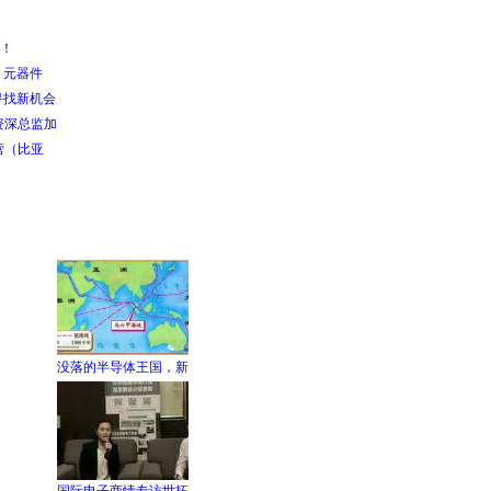
落！
：元器件
寻找新机会
资深总监加
营（比亚
没落的半导体王国，新