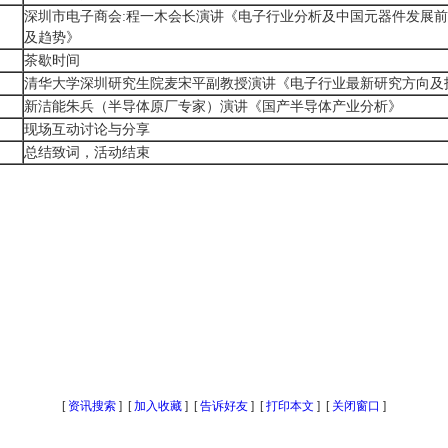
深圳市电子商会
:
程一木会长演讲《电子行业分析及中国元器件发展前
0
及趋势》
茶歇时间
30
清华大学深圳研究生院麦宋平副教授演讲《电子行业最新研究方向及
00
新洁能朱兵（半导体原厂专家）演讲《国产半导体产业分析》
现场互动讨论与分享
总结致词，活动结束
[
资讯搜索
] [
加入收藏
] [
告诉好友
] [
打印本文
] [
关闭窗口
]