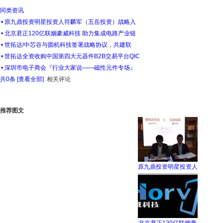
同类资讯
• 原九鼎投资明星投资人符麟军（五岳投资）战略入
• 北京君正120亿联姻豪威科技 助力集成电路产业链
• 世拓达/中芯谷与圆机科技签署战略协议，共建联
• 世拓达全资收购中国第四大元器件B2B交易平台QIC
• 深圳市电子商会『行业大家说——磁性元件专场』
共
0
条 [查看全部]
相关评论
推荐图文
原九鼎投资明星投资人