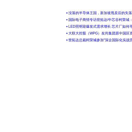
• 没落的半导体王国，新加坡甩卖后的失
• 国际电子商情专访世拓达/中芯谷柯荣城
• LED照明迎爆发式需求增长 芯片厂如何
• 大联大控股（WPG）友尚集团原中国区
• 世拓达总裁柯荣城参加"深企国际化实战