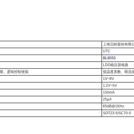
上海贝岭股份有限
UTC
BL8555
LDO稳压器电路
限、逻辑控制使能
低温度系数、限流
1V~8V
1.2V~5V
150mA
25μA
65dB@1KHz
SOT23-5/SC70-5