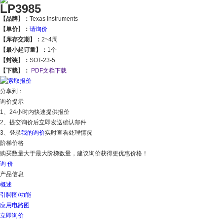
LP3985
【品牌】：
Texas Instruments
【单价】：
请询价
【库存交期】：
2~4周
【最小起订量】：
1个
【封装】：
SOT-23-5
【下载】：
PDF文档下载
分享到：
询价提示
1、24小时内快速提供报价
2、提交询价后立即发送确认邮件
3、登录
我的询价
实时查看处理情况
阶梯价格
购买数量大于最大阶梯数量，建议询价获得更优惠价格！
询 价
产品信息
概述
引脚图/功能
应用电路图
立即询价