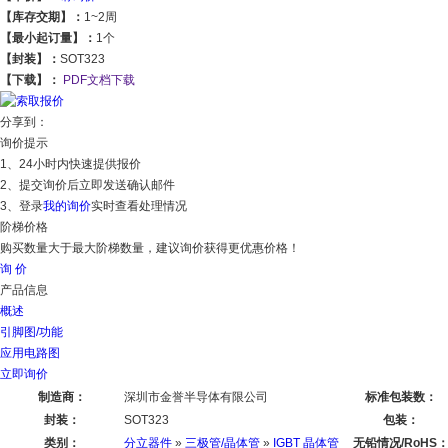
【库存交期】：
1~2周
【最小起订量】：
1个
【封装】：
SOT323
【下载】：
PDF文档下载
分享到：
询价提示
1、24小时内快速提供报价
2、提交询价后立即发送确认邮件
3、登录
我的询价
实时查看处理情况
阶梯价格
购买数量大于最大阶梯数量，建议询价获得更优惠价格！
询 价
产品信息
概述
引脚图/功能
应用电路图
立即询价
制造商：
深圳市金誉半导体有限公司
标准包装数：
封装：
SOT323
包装：
类别：
分立器件
»
三极管/晶体管
»
IGBT 晶体管
无铅情况/RoHS