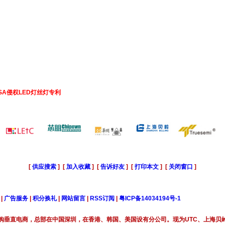
USA侵权LED灯丝灯专利
[
供应搜索
] [
加入收藏
] [
告诉好友
] [
打印本文
] [
关闭窗口
]
|
广告服务
|
积分换礼
|
网站留言
|
RSS订阅
|
粤ICP备14034194号-1
购垂直电商，总部在中国深圳，在香港、韩国、美国设有分公司。现为UTC、上海贝