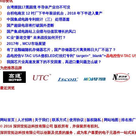
top资讯
》
台湾摆脱17黑困境 半导体产业功不可没
》
台积电南京 12 吋厂下半年装设机台，2018 年下半进入量产
》
中国集成电路专利统计（三） 处理器篇
》
国产超级电容将打破国外垄断
》
国产集成电路站上业绩与估值双增长的风口
》
IC业“新老交替” 未来战役如何开打？
》
2017年，MCU市场展望
》
有了这颗磁随机存储器芯片，国产存储器芯片离美韩日大厂不远了？
》
晶电控告V-TAC USA侵权LED灯丝灯专利" target="_blank">
晶电控告V-TAC 
》
我国芯片业高速发展下的不安因素，高进口量问题怎么破？
为您推荐品牌
最近浏览
网站首页
|
人才招聘
|
关于我们
|
联系方式
|
使用协议
|
版权隐私
|
网站地图
|
排名推广
© 2016 深圳世拓达科技有限公司 版权所有，并保留所有权利。
深圳世拓达科技有限公司以创新及优质的服务，成为客户喜爱的电子元器件一站式采