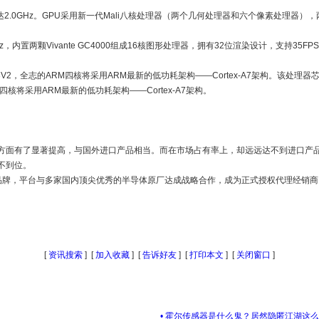
核主频高达2.0GHz。GPU采用新一代Mali八核处理器（两个几何处理器和六个像素处理
.5GHz，内置两颗Vivante GC4000组成16核图形处理器，拥有32位渲染设计，支持
，全志的ARM四核将采用ARM最新的低功耗架构——Cortex-A7架构。该处理器芯片采
核将采用ARM最新的低功耗架构——Cortex-A7架构。
了显著提高，与国外进口产品相当。而在市场占有率上，却远远达不到进口产品，据市场研究
不到位。
品牌，平台与多家国内顶尖优秀的半导体原厂达成战略合作，成为正式授权代理经销
[
资讯搜索
] [
加入收藏
] [
告诉好友
] [
打印本文
] [
关闭窗口
]
• 霍尔传感器是什么鬼？居然隐匿江湖这