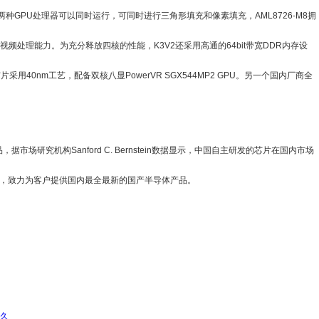
器），两种GPU处理器可以同时运行，可同时进行三角形填充和像素填充，AML8726-M8拥
35FPS视频处理能力。为充分释放四核的性能，K3V2还采用高通的64bit带宽DDR内存设
用40nm工艺，配备双核八显PowerVR SGX544MP2 GPU。另一个国内厂商全
机构Sanford C. Bernstein数据显示，中国自主研发的芯片在国内市场
商，致力为客户提供国内最全最新的国产半导体产品。
么久