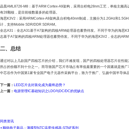
晶晨AML8726-M8：基于ARM Cortex-A9架构，采用台积电28nm工艺，单
有28颗核，是目前核数最多的处理器。
海思K3V2：采用ARMCortex-A9架构及台积电40nm制成，主频分为1.2GHz和1
计，支持Mobile SDR/DDR SDRAM。
全志A31：全志A31基于A7架构的四核ARM处理器也蓄势待发。不同于华为的海思K3V2
志基于A7架构的四核ARM处理器也蓄势待发。不同于华为的海思K3V2，全志的ARM四
二、总结
通过对以上几款国产四核芯片的介绍，我们不难发现，国产的四核处理器芯片在性能方面有
所占的份额不到十分之一。而导致国产芯片市场占有率低最重要的一个因素就是推广
中芯谷作为中国第1家专业国产电子元器件采购平台，致力于推广、弘扬中国半导体
下一篇：
LED芯片去封装化成为最终趋势？
上一篇：
电源管理IC基础知识之LDO与DC/DC的优缺点
同类资讯
• 顺络电子新品：薄膜型NTC温度传感器-STNF系列