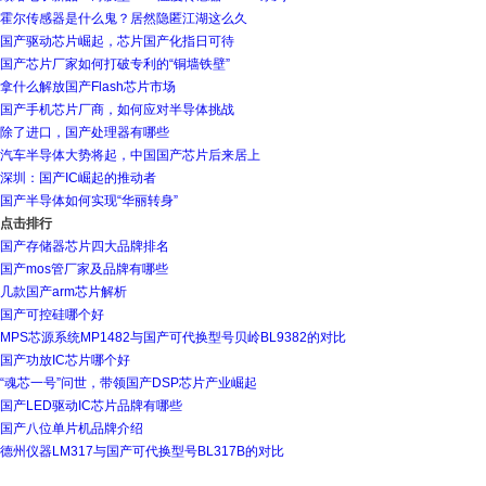
霍尔传感器是什么鬼？居然隐匿江湖这么久
国产驱动芯片崛起，芯片国产化指日可待
国产芯片厂家如何打破专利的“铜墙铁壁”
拿什么解放国产Flash芯片市场
国产手机芯片厂商，如何应对半导体挑战
除了进口，国产处理器有哪些
汽车半导体大势将起，中国国产芯片后来居上
深圳：国产IC崛起的推动者
国产半导体如何实现“华丽转身”
点击排行
国产存储器芯片四大品牌排名
国产mos管厂家及品牌有哪些
几款国产arm芯片解析
国产可控硅哪个好
MPS芯源系统MP1482与国产可代换型号贝岭BL9382的对比
国产功放IC芯片哪个好
“魂芯一号”问世，带领国产DSP芯片产业崛起
国产LED驱动IC芯片品牌有哪些
国产八位单片机品牌介绍
德州仪器LM317与国产可代换型号BL317B的对比